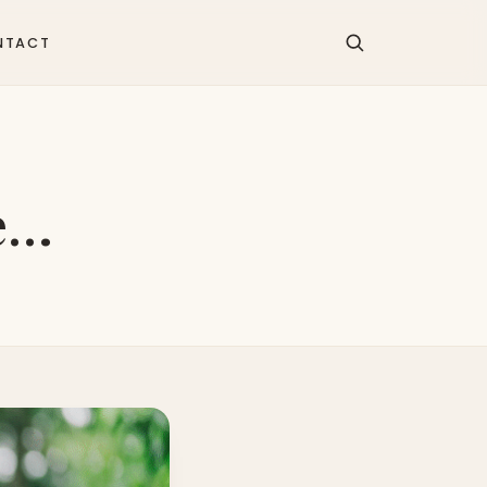
NTACT
ye…