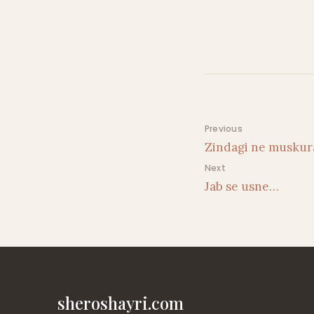
Post navigati
Previous
Zindagi ne musku
Next
Jab se usne…
sheroshayri.com