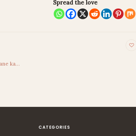
Spread the love
on
rane ka…
CATEGORIES