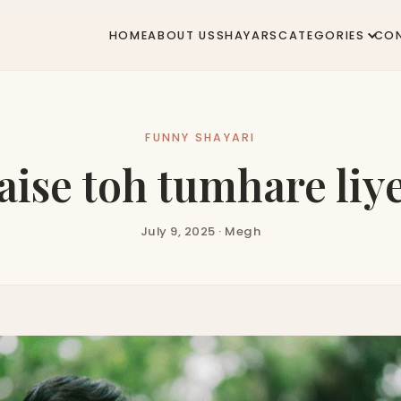
HOME
ABOUT US
SHAYARS
CATEGORIES
CO
FUNNY SHAYARI
ise toh tumhare li
July 9, 2025 · Megh