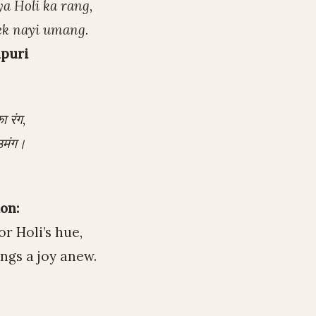
ya Holi ka rang,
ek nayi umang.
puri
ा रंग,
उमंग।
on:
or Holi’s hue,
ings a joy anew.