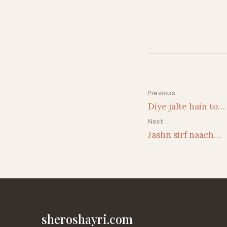
Post navigati
Previous
Diye jalte hain to…
Next
Jashn sirf naach…
sheroshayri.com